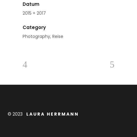
Datum
2015 + 2017
Category
Photography, Reise
© 2023
L A U R A H E R R M A N N